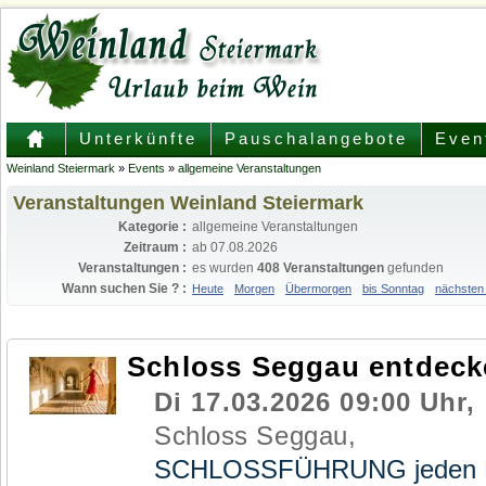
Unterkünfte
Pauschalangebote
Even
Weinland Steiermark
»
Events
»
allgemeine Veranstaltungen
Veranstaltungen Weinland Steiermark
Kategorie :
allgemeine Veranstaltungen
Zeitraum :
ab 07.08.2026
Veranstaltungen :
es wurden
408 Veranstaltungen
gefunden
Wann suchen Sie ? :
Heute
Morgen
Übermorgen
bis Sonntag
nächsten
Schloss Seggau entdeck
Di 17.03.2026 09:00 Uhr,
Schloss Seggau,
SCHLOSSFÜHRUNG jeden Mi