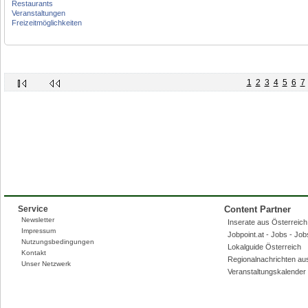
Restaurants
Veranstaltungen
Freizeitmöglichkeiten
1
2
3
4
5
6
7
Service
Content Partner
Newsletter
Inserate aus Österreich,
Impressum
Jobpoint.at - Jobs - Jo
Nutzungsbedingungen
Lokalguide Österreich
Kontakt
Regionalnachrichten au
Unser Netzwerk
Veranstaltungskalender