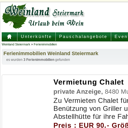
Unterkünfte
Pauschalangebote
Even
Weinland Steiermark
»
Ferienimmobilien
Ferienimmobilien Weinland Steiermark
es wurden
3 Ferienimmobilien
gefunden
Vermietung Chalet
private Anzeige,
8480 Mu
Zu Vermieten Chalet fü
Benützung von Griller u
Abstellhütte für ihre F
Preis : EUR 90.- Grö