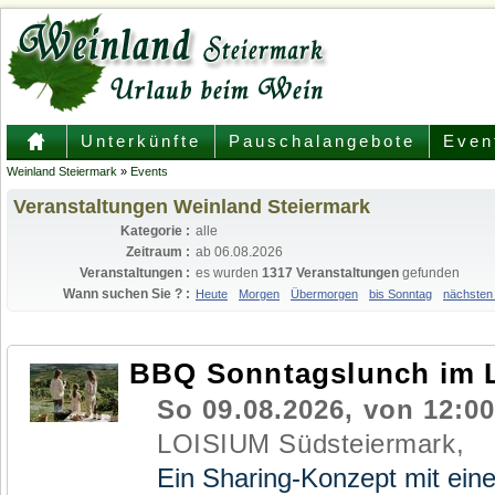
Unterkünfte
Pauschalangebote
Even
Weinland Steiermark
»
Events
Veranstaltungen Weinland Steiermark
Kategorie :
alle
Zeitraum :
ab 06.08.2026
Veranstaltungen :
es wurden
1317 Veranstaltungen
gefunden
Wann suchen Sie ? :
Heute
Morgen
Übermorgen
bis Sonntag
nächsten
BBQ Sonntagslunch im 
So 09.08.2026, von 12:00
LOISIUM Südsteiermark,
Ein Sharing-Konzept mit einer