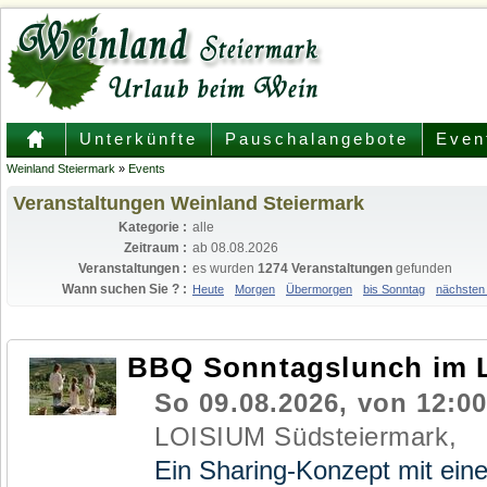
Unterkünfte
Pauschalangebote
Even
Weinland Steiermark
»
Events
Veranstaltungen Weinland Steiermark
Kategorie :
alle
Zeitraum :
ab 08.08.2026
Veranstaltungen :
es wurden
1274 Veranstaltungen
gefunden
Wann suchen Sie ? :
Heute
Morgen
Übermorgen
bis Sonntag
nächsten
BBQ Sonntagslunch im 
So 09.08.2026, von 12:00
LOISIUM Südsteiermark,
Ein Sharing-Konzept mit einer