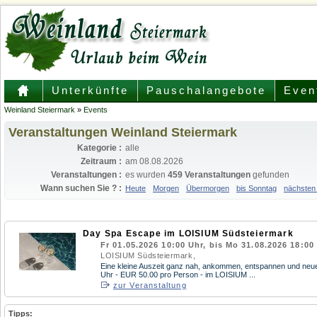
Unterkünfte
Pauschalangebote
Even
Weinland Steiermark
»
Events
Veranstaltungen Weinland Steiermark
Kategorie :
alle
Zeitraum :
am 08.08.2026
Veranstaltungen :
es wurden
459 Veranstaltungen
gefunden
Wann suchen Sie ? :
Heute
Morgen
Übermorgen
bis Sonntag
nächsten
Day Spa Escape im LOISIUM Südsteiermark
Fr 01.05.2026 10:00 Uhr, bis Mo 31.08.2026 18:00
LOISIUM Südsteiermark,
Eine kleine Auszeit ganz nah, ankommen, entspannen und neue E
Uhr - EUR 50.00 pro Person - im LOISIUM ...
zur Veranstaltung
Tipps: