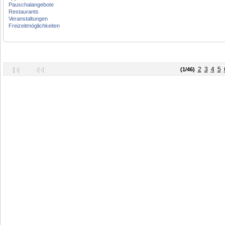
Pauschalangebote
Restaurants
Veranstaltungen
Freizeitmöglichkeiten
2
3
4
5
(1/46)